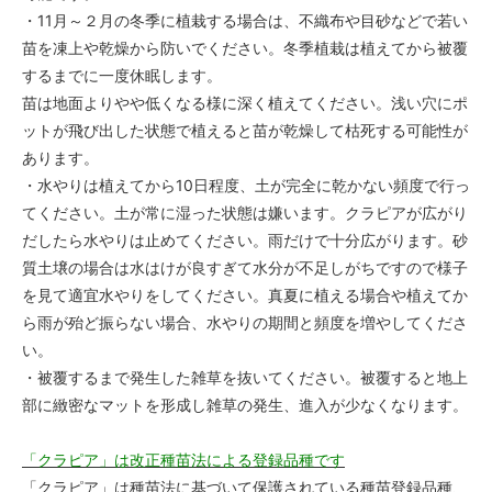
・11月～２月の冬季に植栽する場合は、不織布や目砂などで若い
苗を凍上や乾燥から防いでください。冬季植栽は植えてから被覆
するまでに一度休眠します。
苗は地面よりやや低くなる様に深く植えてください。浅い穴にポ
ットが飛び出した状態で植えると苗が乾燥して枯死する可能性が
あります。
・水やりは植えてから10日程度、土が完全に乾かない頻度で行っ
てください。土が常に湿った状態は嫌います。クラピアが広がり
だしたら水やりは止めてください。雨だけで十分広がります。砂
質土壌の場合は水はけが良すぎて水分が不足しがちですので様子
を見て適宜水やりをしてください。真夏に植える場合や植えてか
ら雨が殆ど振らない場合、水やりの期間と頻度を増やしてくださ
い。
・被覆するまで発生した雑草を抜いてください。被覆すると地上
部に緻密なマットを形成し雑草の発生、進入が少なくなります。
「クラピア」は改正種苗法による登録品種です
「クラピア」は種苗法に基づいて保護されている種苗登録品種、