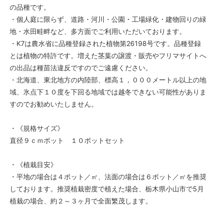
の品種です。
・個人庭に限らず、道路・河川・公園・工場緑化・建物回りの緑
地・水田畦畔など、多方面でご利用いただいております。
・K7は農水省に品種登録された植物第26198号です。品種登録
とは植物の特許です。増えた茎葉の譲渡・販売やフリマサイトへ
の出品は種苗法違反ですのでご遠慮ください。
・北海道、東北地方の内陸部、標高１，０００メートル以上の地
域、氷点下１０度を下回る地域では越冬できない可能性がありま
すのでお勧めいたしません。
・《規格サイズ》
直径９ｃｍポット １０ポットセット
・《植栽目安》
・平地の場合は４ポット／㎡、法面の場合は６ポット／㎡を推奨
しております。推奨植栽密度で植えた場合、栃木県小山市で5月
植栽の場合、約２～３ヶ月で全面繁茂します。