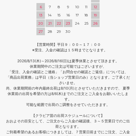
6
7
8
9
10
11
12
13
14
15
16
17
18
19
20
21
22
23
24
25
26
27
28
29
30
【営業時間】平日９：００～１７：００
※受注、入金の確認は１５時までとなります。
2026/8/13(木)～2026/8/16(日)は夏季休業とさせて頂きます。
休業期間中のご注文は可能ではございますが、
「受注、入金の確認とご連絡」「お問合せの確認とご返信」については、
「商品出荷業務」は平日（当ショップ営業日のみ）となります。ご了承くだ
さいませ。
尚、休業期間前の年内最終出荷は8/10(月)とさせていただきますので、 夏季
休業前の出荷を希望の方は8/6(木)までのご注文とご入金をお願いいたしま
す。
可能な範囲で出荷のご調整をさせていただきます。
【クラピア苗の出荷スケジュールについて】
おおよその目安として、ご注文からご入金の確認後、３～５営業日でのご出
荷となります。
ご到着希望のあるお客様につきましては、７営業日前までにご注文、ご入金