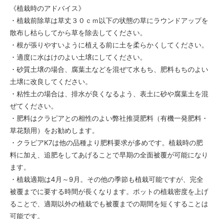
《植栽時のアドバイス》
・植栽前除草は草丈３０ｃｍ以下の状態の草にラウンドアップを
散布し枯らしてから草を除去してください。
・根が張りやすいように植える前に土を柔らかくしてください。
・適度に水はけのよい土壌にしてください。
・砂質土壌の場合、腐葉土などを混ぜて水もち、肥料もちのよい
土壌に改良してください。
・粘性土の場合は、排水が良くなるよう、表土に砂や腐葉土を混
ぜてください。
・肥料はクラピアとの相性のよい弊社推奨肥料（有機一発肥料・
草花類用）をお勧めします。
・クラピアK7は他の品種より肥料要求が多めです。植栽時の肥
料に加え、追肥をしてあげることで早期の全面被覆が可能になり
ます。
・植栽適期は4月～9月。その他の季節も植栽可能ですが、完全
被覆までに要する時間が長くなります。ポットの植栽密度を上げ
ることで、適期以外の植栽でも被覆までの期間を短くすることは
可能です。