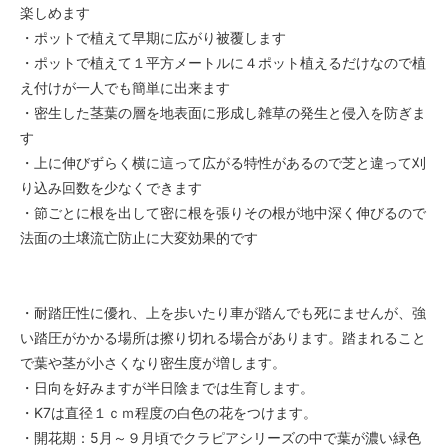
楽しめます
・ポットで植えて早期に広がり被覆します
・ポットで植えて１平方メートルに４ポット植えるだけなので植
え付けが一人でも簡単に出来ます
・密生した茎葉の層を地表面に形成し雑草の発生と侵入を防ぎま
す
・上に伸びずらく横に這って広がる特性があるので芝と違って刈
り込み回数を少なくできます
・節ごとに根を出して密に根を張りその根が地中深く伸びるので
法面の土壌流亡防止に大変効果的です
・耐踏圧性に優れ、上を歩いたり車が踏んでも死にませんが、強
い踏圧がかかる場所は擦り切れる場合があります。踏まれること
で葉や茎が小さくなり密生度が増します。
・日向を好みますが半日陰までは生育します。
・K7は直径１ｃｍ程度の白色の花をつけます。
・開花期：5月～９月頃でクラピアシリーズの中で葉が濃い緑色