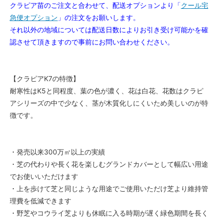
クラピア苗のご注文と合わせて、配送オプションより「
クール宅
急便オプション
」の注文をお願いします。
それ以外の地域については配送日数によりお引き受け可能かを確
認させて頂きますので事前にお問い合わせください。
【クラピアK7の特徴】
耐寒性はK5と同程度、葉の色が濃く、花は白花、花数はクラピ
アシリーズの中で少なく、茎が木質化しにくいため美しいのが特
徴です。
・発売以来300万㎡以上の実績
・芝の代わりや長く花を楽しむグランドカバーとして幅広い用途
でお使いいただけます
・上を歩けて芝と同じような用途でご使用いただけ芝より維持管
理費を低減できます
・野芝やコウライ芝よりも休眠に入る時期が遅く緑色期間を長く