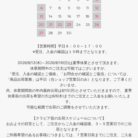
6
7
8
9
10
11
12
13
14
15
16
17
18
19
20
21
22
23
24
25
26
27
28
29
30
【営業時間】平日９：００～１７：００
※受注、入金の確認は１５時までとなります。
2026/8/13(木)～2026/8/16(日)は夏季休業とさせて頂きます。
休業期間中のご注文は可能ではございますが、
「受注、入金の確認とご連絡」「お問合せの確認とご返信」については、
「商品出荷業務」は平日（当ショップ営業日のみ）となります。ご了承くだ
さいませ。
尚、休業期間前の年内最終出荷は8/10(月)とさせていただきますので、 夏季
休業前の出荷を希望の方は8/6(木)までのご注文とご入金をお願いいたしま
す。
可能な範囲で出荷のご調整をさせていただきます。
【クラピア苗の出荷スケジュールについて】
おおよその目安として、ご注文からご入金の確認後、３～５営業日でのご出
荷となります。
ご到着希望のあるお客様につきましては、７営業日前までにご注文、ご入金