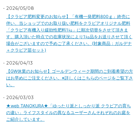
2026/05/08
【クラピア肥料変更のお知らせ】「有機一発肥料800ｇ」終売に
伴い、当ショップでのお取り扱い肥料をクラピアオリジナル肥料
「クラピア有機入り緩効性肥料1㎏」に順次切替をさせて頂きま
す。購入頂いた時点での在庫状況により1㎏品をお送りさせて頂く
場合がございますので予めご了承ください。(対象商品：ガルデナ
＋クラピア苗セット)
2026/04/13
【GW休業のお知らせ】ゴールデンウィーク期間のご到着希望の方
はお早めにご注文ください。※詳しくはこちらのページをご覧下さ
い。
2026/03/03
★web TANOKURA★「ゆったり派としっかり派 クラピアの育ち
の違い」ライフスタイルの異なるユーザーさんそれぞれのお庭を
ご紹介しています。