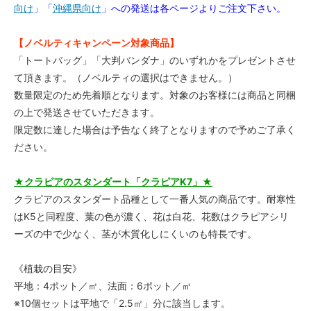
向け
」「
沖縄県向け
」への発送は各ページよりご注文下さい。
【ノベルティキャンペーン対象商品】
「トートバッグ」「大判バンダナ」のいずれかをプレゼントさせ
て頂きます。（ノベルティの選択はできません。）
数量限定のため先着順となります。対象のお客様には商品と同梱
の上で発送させていただきます。
限定数に達した場合は予告なく終了となりますので予めご了承く
ださい。
★クラピアのスタンダート「クラピアK7」★
クラピアのスタンダート品種として一番人気の商品です。耐寒性
はK5と同程度、葉の色が濃く、花は白花、花数はクラピアシリ
ーズの中で少なく、茎が木質化しにくいのも特長です。
《植栽の目安》
平地：4ポット／㎡、法面：6ポット／㎡
※10個セットは平地で「2.5㎡」分に該当します。