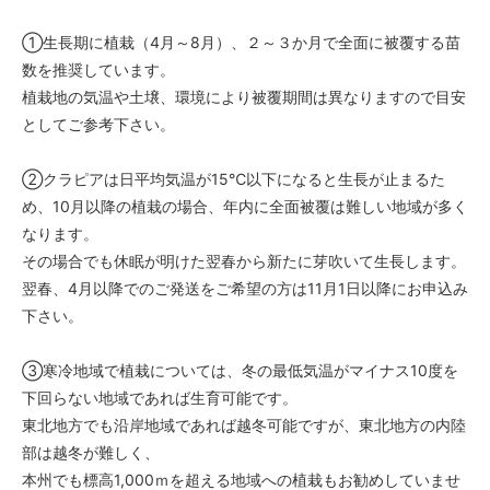
①生長期に植栽（4月～8月）、２～３か月で全面に被覆する苗
数を推奨しています。
植栽地の気温や土壌、環境により被覆期間は異なりますので目安
としてご参考下さい。
②クラピアは日平均気温が15℃以下になると生長が止まるた
め、10月以降の植栽の場合、年内に全面被覆は難しい地域が多く
なります。
その場合でも休眠が明けた翌春から新たに芽吹いて生長します。
翌春、4月以降でのご発送をご希望の方は11月1日以降にお申込み
下さい。
③寒冷地域で植栽については、冬の最低気温がマイナス10度を
下回らない地域であれば生育可能です。
東北地方でも沿岸地域であれば越冬可能ですが、東北地方の内陸
部は越冬が難しく、
本州でも標高1,000ｍを超える地域への植栽もお勧めしていませ