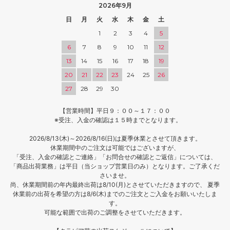
2026年9月
日
月
火
水
木
金
土
1
2
3
4
5
6
7
8
9
10
11
12
13
14
15
16
17
18
19
20
21
22
23
24
25
26
27
28
29
30
【営業時間】平日９：００～１７：００
※受注、入金の確認は１５時までとなります。
2026/8/13(木)～2026/8/16(日)は夏季休業とさせて頂きます。
休業期間中のご注文は可能ではございますが、
「受注、入金の確認とご連絡」「お問合せの確認とご返信」については、
「商品出荷業務」は平日（当ショップ営業日のみ）となります。ご了承くだ
さいませ。
尚、休業期間前の年内最終出荷は8/10(月)とさせていただきますので、 夏季
休業前の出荷を希望の方は8/6(木)までのご注文とご入金をお願いいたしま
す。
可能な範囲で出荷のご調整をさせていただきます。