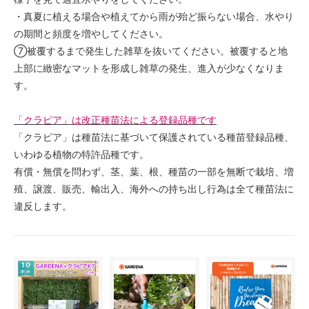
・真夏に植える場合や植えてから雨が殆ど振らない場合、水やり
の期間と頻度を増やしてください。
⑦被覆するまで発生した雑草を抜いてください。被覆すると地
上部に緻密なマットを形成し雑草の発生、進入が少なくなりま
す。
「クラピア」は改正種苗法による登録品種です
「クラピア」は種苗法に基づいて保護されている種苗登録品種、
いわゆる植物の特許品種です。
有償・無償を問わず、茎、葉、根、種苗の一部を無断で栽培、増
殖、譲渡、販売、輸出入、海外への持ち出し行為は全て種苗法に
違反します。