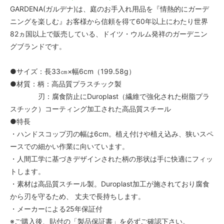
GARDENA(ガルデナ)は、庭のお手入れ用品を『情熱的にガーデ
ニングを楽しむ』お客様から信頼を得て60年以上にわたり世界
82ヵ国以上で販売している、ドイツ・ウルム発祥のガーデニン
グブランドです。
●サイズ：長33㎝×幅6cm（199.58g）
●材質：柄：高品質プラスチック製
刃：腐食防止にDuroplast（繊維で強化された樹脂プラ
スチック）コーティング加工された高品質スチール
●特長
・ハンドスコップ刃の幅は6cm。植え付けや植え込み、狭いスペ
ースでの細かい作業に向いています。
・人間工学に基づきデザインされた柄の形状は手に快適にフィッ
トします。
・素材は高品質スチール製。Duroplast加工が施されており腐食
から刃を守るため、 丈夫で長持ちします。
・メーカーによる25年保証付
※ご購入後、貼付の「製品保証書」を必ずご確認下さい。