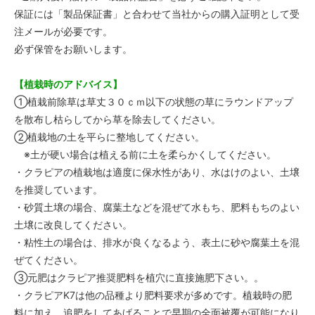
保証には「製品保証書」と合わせて当社からの購入証明として受
注メールが必要です。
必ず保管をお願いします。
【植栽時のアドバイス】
①植栽前除草は草丈３０ｃｍ以下の状態の草にラウンドアップ
を散布し枯らしてから草を除去してください。
②植栽地の土を平らに整地してください。
※土が硬い場合は植える前に土を柔らかくしてください。
・クラピアの植栽地は適度に保水性があり、水はけのよい、土壌
を推奨しています。
・砂質土壌の場合、腐葉土などを混ぜて水もち、肥料もちのよい
土壌に改良してください。
・粘性土の場合は、排水が良くなるよう、表土に砂や腐葉土を混
ぜてください。
③元肥はクラピア推奨肥料を植穴に直接施肥下さい。。
・クラピアK7は他の品種より肥料要求が多めです。植栽時の肥
料に加え、追肥をしてあげることで早期の全面被覆が可能になり