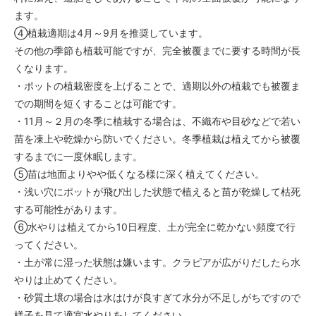
ます。
④植栽適期は4月～9月を推奨しています。
その他の季節も植栽可能ですが、完全被覆までに要する時間が長
くなります。
・ポットの植栽密度を上げることで、適期以外の植栽でも被覆ま
での期間を短くすることは可能です。
・11月～２月の冬季に植栽する場合は、不織布や目砂などで若い
苗を凍上や乾燥から防いでください。冬季植栽は植えてから被覆
するまでに一度休眠します。
⑤苗は地面よりやや低くなる様に深く植えてください。
・浅い穴にポットが飛び出した状態で植えると苗が乾燥して枯死
する可能性があります。
⑥水やりは植えてから10日程度、土が完全に乾かない頻度で行
ってください。
・土が常に湿った状態は嫌います。クラピアが広がりだしたら水
やりは止めてください。
・砂質土壌の場合は水はけが良すぎて水分が不足しがちですので
様子を見て適宜水やりをしてください。