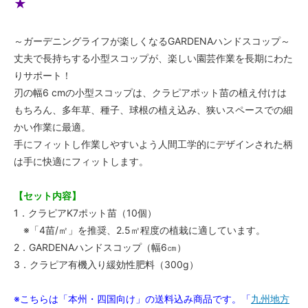
★
～ガーデニングライフが楽しくなるGARDENAハンドスコップ～
丈夫で長持ちする小型スコップが、楽しい園芸作業を長期にわた
りサポート！
刃の幅6 cmの小型スコップは、クラピアポット苗の植え付けは
もちろん、多年草、種子、球根の植え込み、狭いスペースでの細
かい作業に最適。
手にフィットし作業しやすいよう人間工学的にデザインされた柄
は手に快適にフィットします。
【セット内容】
1．クラピアK7ポット苗（10個）
※「4苗/㎡」を推奨、2.5㎡程度の植栽に適しています。
2．GARDENAハンドスコップ（幅6㎝）
3．クラピア有機入り緩効性肥料（300g）
※こちらは「本州・四国向け」の送料込み商品です。「
九州地方