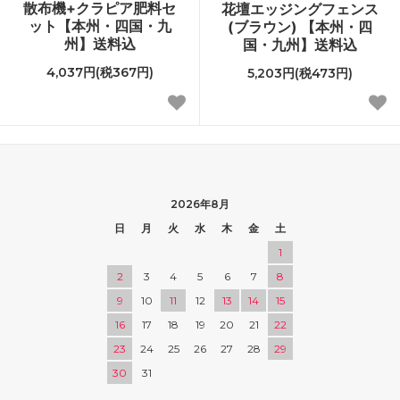
散布機+クラピア肥料セ
花壇エッジングフェンス
ット【本州・四国・九
(ブラウン) 【本州・四
州】送料込
国・九州】送料込
4,037円(税367円)
5,203円(税473円)
2026年8月
日
月
火
水
木
金
土
1
2
3
4
5
6
7
8
9
10
11
12
13
14
15
16
17
18
19
20
21
22
23
24
25
26
27
28
29
30
31