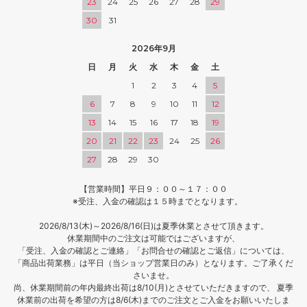
23
24
25
26
27
28
29
30
31
2026年9月
日
月
火
水
木
金
土
1
2
3
4
5
6
7
8
9
10
11
12
13
14
15
16
17
18
19
20
21
22
23
24
25
26
27
28
29
30
【営業時間】平日９：００～１７：００
※受注、入金の確認は１５時までとなります。
2026/8/13(木)～2026/8/16(日)は夏季休業とさせて頂きます。
休業期間中のご注文は可能ではございますが、
「受注、入金の確認とご連絡」「お問合せの確認とご返信」については、
「商品出荷業務」は平日（当ショップ営業日のみ）となります。ご了承くだ
さいませ。
尚、休業期間前の年内最終出荷は8/10(月)とさせていただきますので、 夏季
休業前の出荷を希望の方は8/6(木)までのご注文とご入金をお願いいたしま