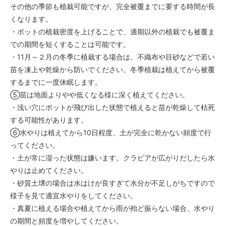
その他の季節も植栽可能ですが、完全被覆までに要する時間が長
くなります。
・ポットの植栽密度を上げることで、適期以外の植栽でも被覆ま
での期間を短くすることは可能です。
・11月～２月の冬季に植栽する場合は、不織布や目砂などで若い
苗を凍上や乾燥から防いでください。冬季植栽は植えてから被覆
するまでに一度休眠します。
⑤苗は地面よりやや低くなる様に深く植えてください。
・浅い穴にポットが飛び出した状態で植えると苗が乾燥して枯死
する可能性があります。
⑥水やりは植えてから10日程度、土が完全に乾かない頻度で行
ってください。
・土が常に湿った状態は嫌います。クラピアが広がりだしたら水
やりは止めてください。
・砂質土壌の場合は水はけが良すぎて水分が不足しがちですので
様子を見て適宜水やりをしてください。
・真夏に植える場合や植えてから雨が殆ど振らない場合、水やり
の期間と頻度を増やしてください。