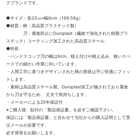
グブランドです。
●サイズ：長33㎝×幅6cm（199.58g）
●材質：柄：高品質プラスチック製）
刃：腐食防止にDuroplast（繊維で強化された樹脂プラ
スチック）コーティング加工された高品質スチール
●特長
・ハンドスコップ刃の幅は6cm。植え付けや植え込み、狭いスペ
ースでの細かい作業に向いています。
・人間工学に基づきデザインされた柄の形状は手に快適にフィッ
トします。
・素材は高品質スチール製。Duroplast加工が施されており腐食
から刃を守るため、 丈夫で長持ちします。
・メーカーによる25年保証付
※ご購入後、貼付の「製品保証書」を必ずご確認下さい。
保証には「製品保証書」と合わせて当社からの購入証明として受
注メールが必要です。
必ず保管をお願いします。