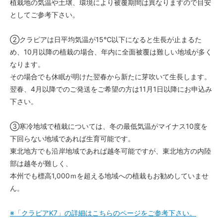
植栽地の気温や土壌、環境により被覆期間は異なりますので目安
としてご参考下さい。
②クラピアは日平均気温が15℃以下になると生長が止まるた
め、10月以降の植栽の場合、年内に全面被覆は難しい地域が多く
なります。
その場合でも休眠が明けた翌春から新たに芽吹いて生長します。
翌春、4月以降でのご発送をご希望の方は11月1日以降にお申込み
下さい。
③寒冷地域で植栽については、冬の最低気温がマイナス10度を
下回らない地域であれば生育可能です。
東北地方でも沿岸地域であれば越冬可能ですが、東北地方の内陸
部は越冬が難しく、
本州でも標高1,000ｍを超える地域への植栽もお勧めしていませ
ん。
※「クラピアK7」の詳細はこちらのページをご参考下さい。