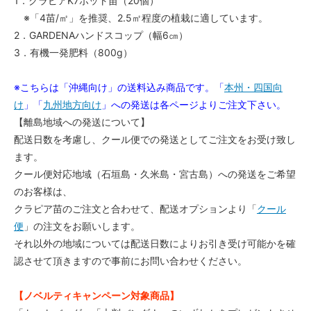
1．クラピアK7ポット苗（20個）
※「4苗/㎡」を推奨、2.5㎡程度の植栽に適しています。
2．GARDENAハンドスコップ（幅6㎝）
3．有機一発肥料（800g）
※こちらは「沖縄向け」の送料込み商品です。「
本州・四国向
け
」「
九州地方向け
」への発送は各ページよりご注文下さい。
【離島地域への発送について】
配送日数を考慮し、クール便での発送としてご注文をお受け致し
ます。
クール便対応地域（石垣島・久米島・宮古島）への発送をご希望
のお客様は、
クラピア苗のご注文と合わせて、配送オプションより「
クール
便
」の注文をお願いします。
それ以外の地域については配送日数によりお引き受け可能かを確
認させて頂きますので事前にお問い合わせください。
【ノベルティキャンペーン対象商品】