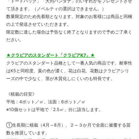
「トートバッグ」「大判バンダナ」のいずれかをプレゼントさせ
て頂きます。（ノベルティの選択はできません。）
数量限定のため先着順となります。対象のお客様には商品と同梱
の上で発送させていただきます。
限定数に達した場合は予告なく終了となりますので予めご了承く
ださい。
★クラピアのスタンダート「クラピアK7」★
クラピアのスタンダート品種として一番人気の商品です。耐寒性
はK5と同程度、葉の色が濃く、花は白花、花数はクラピアシリ
ーズの中で少なく、茎が木質化しにくいのも特長です。
《植栽の目安》
平地：4ポット／㎡、法面：6ポット／㎡
※10個セットは平地で「2.5㎡」分に該当します。
①生長期に植栽（4月～8月）、２～３か月で全面に被覆する苗
数を推奨しています。