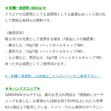
★有機一発肥料 (800g)★
クラピアの元肥用としても追肥用としても最適なゆっくり溶け出
して肥効も長持ちの肥料です。
《施用目安》
植え付けの元肥として使用する場合（1苗あたりの施肥量）
・痩せた土：18g/1苗（ペットボトルキャップ3杯）
・通常の土：12g/1苗（ペットボトルキャップ2杯）
・もと畑など、肥沃な土：6g/1苗（ペットボトルキャップ1杯）
余った分は追肥としてご使用頂けます。
※「有機一発肥料」の詳細はこちらのページをご参考下さい。
★★ハンドスコップ★
GARDENA(ガルデナ)は、庭のお手入れ用品を『情熱的にガーデ
ニングを楽しむ』お客様から信頼を得て60年以上にわたり世界
82ヵ国以上で販売している、ドイツ・ウルム発祥のガーデニン