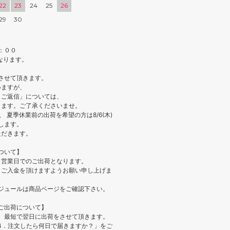
22
23
24
25
26
29
30
：００
なります。
休業とさせて頂きます。
いますが、
とご返信」については、
ります。ご了承くださいませ。
 夏季休業前の出荷を希望の方は8/6(木)
します。
ただきます。
ついて】
５営業日でのご出荷となります。
、ご入金を頂けますようお願い申し上げま
ケジュールは商品ページをご確認下さい。
ご出荷について】
、最短で翌日に出荷をさせて頂きます。
-4．注文したら何日で届きますか？」をご