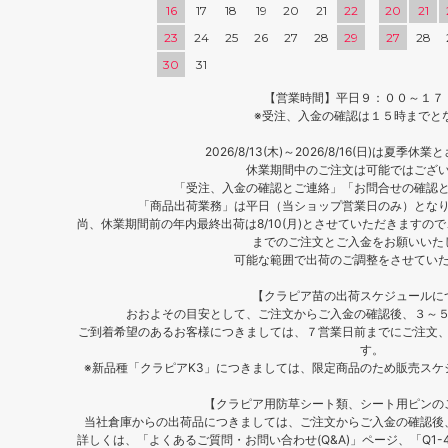
16
17
18
19
20
21
22
20
21
23
24
25
26
27
28
29
27
28
30
31
【営業時間】平日９：００～１７
※受注、入金の確認は１５時までと
2026/8/13(木)～2026/8/16(日)は夏季
休業期間中のご注文は可能ではござ
「受注、入金の確認とご連絡」「お問合せの確認
「商品出荷業務」は平日（当ショップ営業日のみ）とな
尚、休業期間前の年内最終出荷は8/10(月)とさせていただきますので、
までのご注文とご入金をお願いいた
可能な範囲で出荷のご調整をさせてい
【クラピア苗の出荷スケジュールに
おおよその目安として、ご注文からご入金の確認後、３～
ご到着希望のあるお客様につきましては、７営業日前までにご注文
す。
※新品種「クラピアK3」につきましては、限定商品のため販売ス
【クラピア用防草シート類、シート用ピンの
当社倉庫からの出荷品につきましては、ご注文からご入金の確認後
詳しくは、「よくあるご質問・お問い合わせ(Q&A)」ページ、「Q1