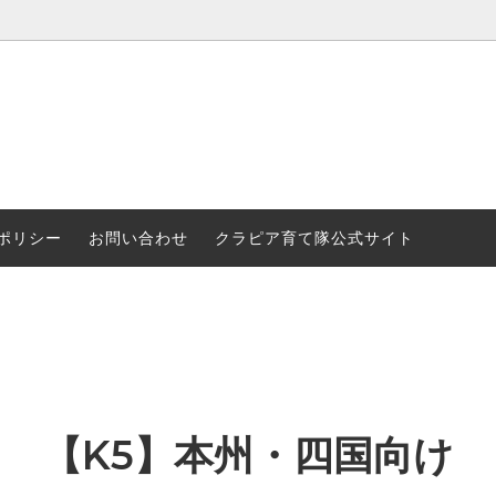
苗＋GARDENA(K7/K5/K3）
要
クラピア推奨肥料
ショップ紹介
ポリシー
お問い合わせ
クラピア育て隊公式サイト
【K5】本州・四国向け