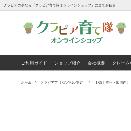
クラピアの事なら「クラピア育て隊オンラインショップ」に全てお任せ
クラピア苗（K7／K5／K3）
クラピアを購入前にご一読下さい
クラピア
会社概
ガーデニングツール
クラピア育て隊公式サイト
ご利用ガイド
ショップ紹介
会社概要
クレーム
ホーム
クラピア苗（K7／K5／K3）
【K5】本州・四国向け