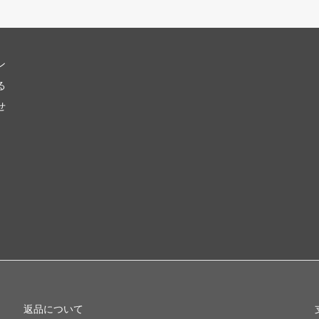
ン
る
せ
返品について