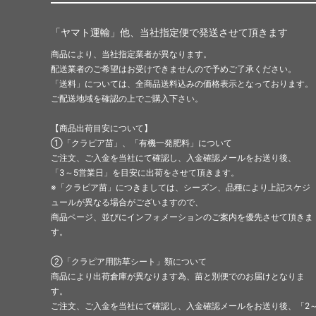
「ヤマト運輸」他、当社指定便で発送させて頂きます
商品により、当社指定業者が異なります。
配送業者のご希望はお受けできませんので予めご了承ください。
「送料」については、全商品送料込みの価格表示となっております。
ご配送地域を確認の上でご購入下さい。
【商品出荷目安について】
①「クラピア苗」、「有機一発肥料」について
ご注文、ご入金を当社にて確認し、入金確認メールをお送り後、
「3～5営業日」を目安に出荷をさせて頂きます。
※「クラピア苗」につきましては、シーズン、品種により上記スケジ
ュールが異なる場合がございますので、
商品ページ、並びにインフォメーションのご案内を優先させて頂きま
す。
②「クラピア用防草シート」類について
商品により出荷倉庫が異なります為、苗と別便でのお届けとなりま
す。
ご注文、ご入金を当社にて確認し、入金確認メールをお送り後、「2