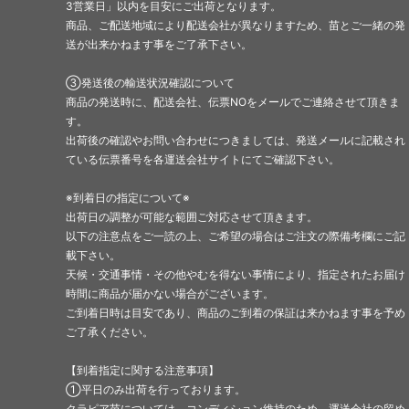
3営業日」以内を目安にご出荷となります。
商品、ご配送地域により配送会社が異なりますため、苗とご一緒の発
送が出来かねます事をご了承下さい。
③発送後の輸送状況確認について
商品の発送時に、配送会社、伝票NOをメールでご連絡させて頂きま
す。
出荷後の確認やお問い合わせにつきましては、発送メールに記載され
ている伝票番号を各運送会社サイトにてご確認下さい。
※到着日の指定について※
出荷日の調整が可能な範囲ご対応させて頂きます。
以下の注意点をご一読の上、ご希望の場合はご注文の際備考欄にご記
載下さい。
天候・交通事情・その他やむを得ない事情により、指定されたお届け
時間に商品が届かない場合がございます。
ご到着日時は目安であり、商品のご到着の保証は来かねます事を予め
ご了承ください。
【到着指定に関する注意事項】
①平日のみ出荷を行っております。
クラピア苗については、コンディション維持のため、運送会社の留め