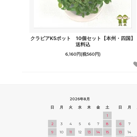
クラピアK5ポット 10個セット【本州・四国】
送料込
6,160円(税560円)
2026年8月
日
月
火
水
木
金
土
日
月
1
2
3
4
5
6
7
8
6
7
9
10
11
12
13
14
15
13
14