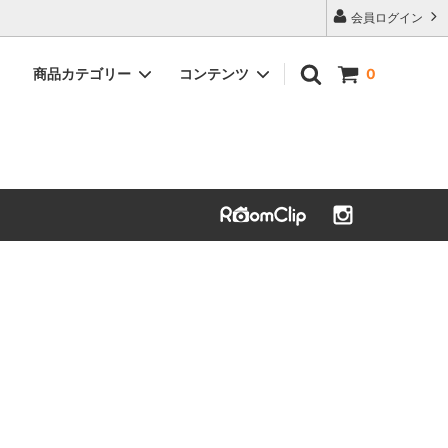
会員ログイン
商品カテゴリー
コンテンツ
0
植栽資材（クラピア用防草シート類）
よくあるご質問（Q&A）