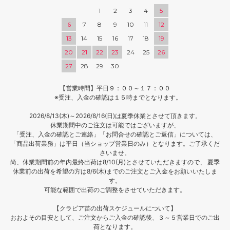
1
2
3
4
5
6
7
8
9
10
11
12
13
14
15
16
17
18
19
20
21
22
23
24
25
26
27
28
29
30
【営業時間】平日９：００～１７：００
※受注、入金の確認は１５時までとなります。
2026/8/13(木)～2026/8/16(日)は夏季休業とさせて頂きます。
休業期間中のご注文は可能ではございますが、
「受注、入金の確認とご連絡」「お問合せの確認とご返信」については、
「商品出荷業務」は平日（当ショップ営業日のみ）となります。ご了承くだ
さいませ。
尚、休業期間前の年内最終出荷は8/10(月)とさせていただきますので、 夏季
休業前の出荷を希望の方は8/6(木)までのご注文とご入金をお願いいたしま
す。
可能な範囲で出荷のご調整をさせていただきます。
【クラピア苗の出荷スケジュールについて】
おおよその目安として、ご注文からご入金の確認後、３～５営業日でのご出
荷となります。