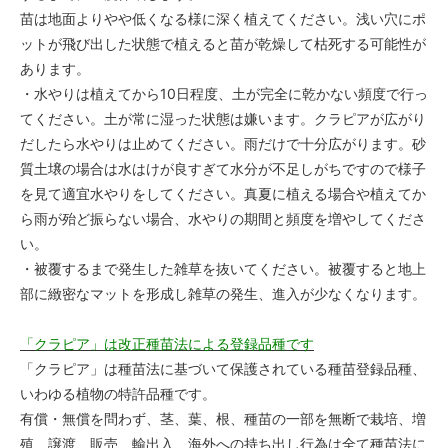
苗は地面よりやや低くなる様に深く植えてください。浅い穴にポ
ットが飛び出した状態で植えると苗が乾燥して枯死する可能性が
あります。
・水やりは植えてから10日程度、土が完全に乾かない頻度で行っ
てください。土が常に湿った状態は嫌います。クラピアが広がり
だしたら水やりは止めてください。雨だけで十分広がります。砂
質土壌の場合は水はけが良すぎて水分が不足しがちですので様子
を見て適宜水やりをしてください。真夏に植える場合や植えてか
ら雨が殆ど振らない場合、水やりの期間と頻度を増やしてくださ
い。
・被覆するまで発生した雑草を抜いてください。被覆すると地上
部に緻密なマットを形成し雑草の発生、進入が少なくなります。
「クラピア」は改正種苗法による登録品種です
「クラピア」は種苗法に基づいて保護されている種苗登録品種、
いわゆる植物の特許品種です。
有償・無償を問わず、茎、葉、根、種苗の一部を無断で栽培、増
殖、譲渡、販売、輸出入、海外への持ち出し行為は全て種苗法に