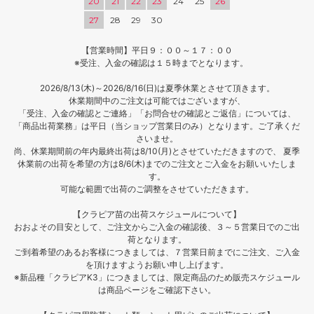
20
21
22
23
24
25
26
27
28
29
30
【営業時間】平日９：００～１７：００
※受注、入金の確認は１５時までとなります。
2026/8/13(木)～2026/8/16(日)は夏季休業とさせて頂きます。
休業期間中のご注文は可能ではございますが、
「受注、入金の確認とご連絡」「お問合せの確認とご返信」については、
「商品出荷業務」は平日（当ショップ営業日のみ）となります。ご了承くだ
さいませ。
尚、休業期間前の年内最終出荷は8/10(月)とさせていただきますので、 夏季
休業前の出荷を希望の方は8/6(木)までのご注文とご入金をお願いいたしま
す。
可能な範囲で出荷のご調整をさせていただきます。
【クラピア苗の出荷スケジュールについて】
おおよその目安として、ご注文からご入金の確認後、３～５営業日でのご出
荷となります。
ご到着希望のあるお客様につきましては、７営業日前までにご注文、ご入金
を頂けますようお願い申し上げます。
※新品種「クラピアK3」につきましては、限定商品のため販売スケジュール
は商品ページをご確認下さい。