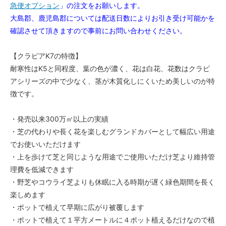
急便オプション
」の注文をお願いします。
大島郡、鹿児島郡については配送日数によりお引き受け可能かを
確認させて頂きますので事前にお問い合わせください。
【クラピアK7の特徴】
耐寒性はK5と同程度、葉の色が濃く、花は白花、花数はクラピ
アシリーズの中で少なく、茎が木質化しにくいため美しいのが特
徴です。
・発売以来300万㎡以上の実績
・芝の代わりや長く花を楽しむグランドカバーとして幅広い用途
でお使いいただけます
・上を歩けて芝と同じような用途でご使用いただけ芝より維持管
理費を低減できます
・野芝やコウライ芝よりも休眠に入る時期が遅く緑色期間を長く
楽しめます
・ポットで植えて早期に広がり被覆します
・ポットで植えて１平方メートルに４ポット植えるだけなので植