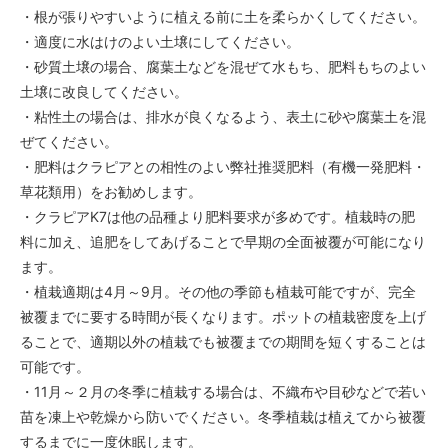
・根が張りやすいように植える前に土を柔らかくしてください。
・適度に水はけのよい土壌にしてください。
・砂質土壌の場合、腐葉土などを混ぜて水もち、肥料もちのよい
土壌に改良してください。
・粘性土の場合は、排水が良くなるよう、表土に砂や腐葉土を混
ぜてください。
・肥料はクラピアとの相性のよい弊社推奨肥料（有機一発肥料・
草花類用）をお勧めします。
・クラピアK7は他の品種より肥料要求が多めです。植栽時の肥
料に加え、追肥をしてあげることで早期の全面被覆が可能になり
ます。
・植栽適期は4月～9月。その他の季節も植栽可能ですが、完全
被覆までに要する時間が長くなります。ポットの植栽密度を上げ
ることで、適期以外の植栽でも被覆までの期間を短くすることは
可能です。
・11月～２月の冬季に植栽する場合は、不織布や目砂などで若い
苗を凍上や乾燥から防いでください。冬季植栽は植えてから被覆
するまでに一度休眠します。