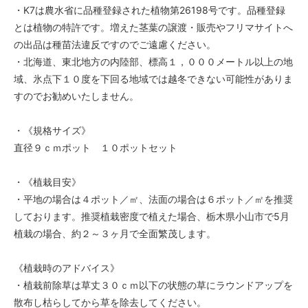
・K7は農水省に品種登録された植物第26198号です。品種登録
とは植物の特許です。増えた茎葉の譲渡・販売やフリマサイトへ
の出品は種苗法違反ですのでご遠慮ください。
・北海道、東北地方の内陸部、標高１，０００メートル以上の地
域、氷点下１０度を下回る地域では越冬できない可能性がありま
すのでお勧めいたしません。
・《規格サイズ》
直径９ｃｍポット １０ポットセット
・《植栽目安》
・平地の場合は４ポット／㎡、法面の場合は６ポット／㎡を推奨
しております。推奨植栽密度で植えた場合、栃木県小山市で5月
植栽の場合、約２～３ヶ月で全面繁茂します。
《植栽時のアドバイス》
・植栽前除草は草丈３０ｃｍ以下の状態の草にラウンドアップを
散布し枯らしてから草を除去してください。